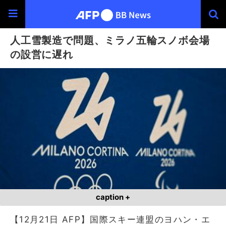
人工雪製造で問題、ミラノ五輪スノボ会場
の設営に遅れ
caption +
【12月21日 AFP】国際スキー連盟のヨハン・エ