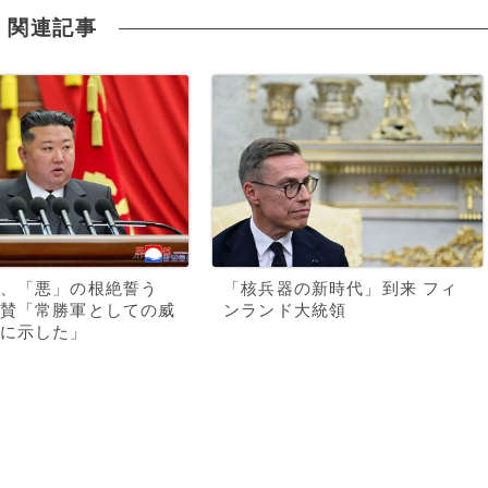
関連記事
、「悪」の根絶誓う
「核兵器の新時代」到来 フィ
賛「常勝軍としての威
ンランド大統領
に示した」