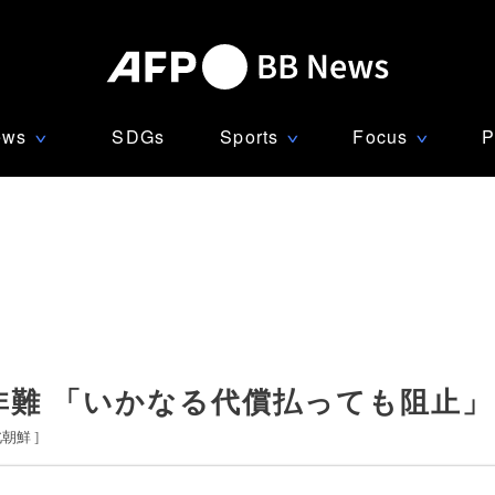
ews
SDGs
Sports
Focus
P
∨
∨
∨
非難 「いかなる代償払っても阻止」
北朝鮮
]