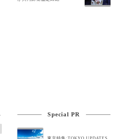
」
Special PR
>
東京特集:TOKYO UPDATES