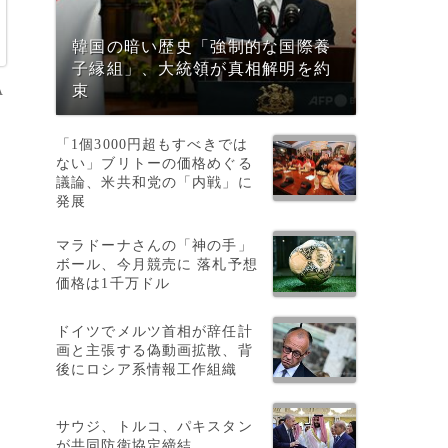
韓国の暗い歴史「強制的な国際養
子縁組」、大統領が真相解明を約
A
束
「1個3000円超もすべきでは
ない」ブリトーの価格めぐる
議論、米共和党の「内戦」に
発展
マラドーナさんの「神の手」
ボール、今月競売に 落札予想
価格は1千万ドル
ドイツでメルツ首相が辞任計
画と主張する偽動画拡散、背
後にロシア系情報工作組織
サウジ、トルコ、パキスタン
が共同防衛協定締結