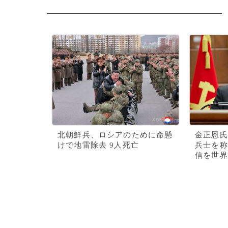
北朝鮮兵、ロシアのために命懸
金正恩氏
けで地雷除去 9人死亡
兵士を称
信を世界