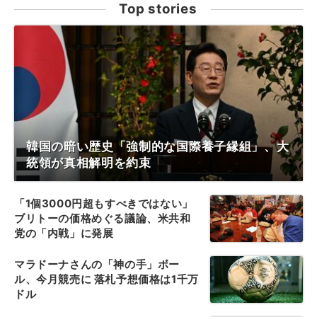
Top stories
韓国の暗い歴史「強制的な国際養子縁組」、大
統領が真相解明を約束
「1個3000円超もすべきではない」
ブリトーの価格めぐる議論、米共和
党の「内戦」に発展
マラドーナさんの「神の手」ボー
ル、今月競売に 落札予想価格は1千万
ドル