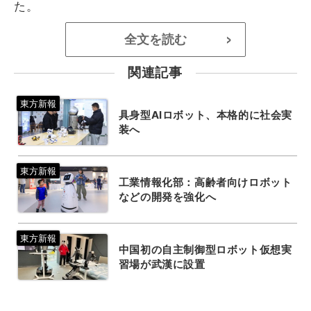
た。
全文を読む
>
関連記事
具身型AIロボット、本格的に社会実
装へ
工業情報化部：高齢者向けロボット
などの開発を強化へ
中国初の自主制御型ロボット仮想実
習場が武漢に設置