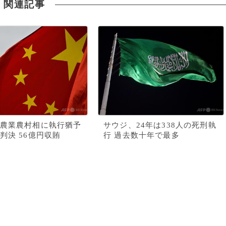
関連記事
農業農村相に執行猶予
サウジ、24年は338人の死刑執
判決 56億円収賄
行 過去数十年で最多