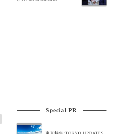
>
Special PR
東京特集:TOKYO UPDATES