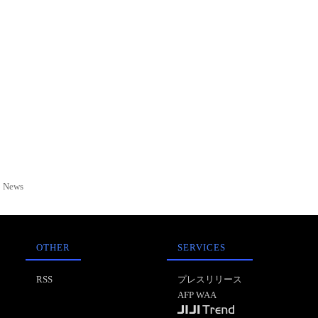
News
OTHER
SERVICES
RSS
プレスリリース
AFP WAA