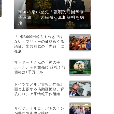
韓国の暗い歴史「強制的な国際養
子縁組」、大統領が真相解明を約
束
「1個3000円超もすべきでは
ない」ブリトーの価格めぐる
議論、米共和党の「内戦」に
発展
死
マラドーナさんの「神の手」
ボール、今月競売に 落札予想
価格は1千万ドル
さ
ドイツでメルツ首相が辞任計
画と主張する偽動画拡散、背
後にロシア系情報工作組織
サウジ、トルコ、パキスタン
が共同防衛協定締結