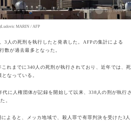
ic MARIN / AFP
5日、3人の死刑を執行したと発表した。AFPの集計による
執行数が過去最多となった。
年これまでに340人の死刑が執行されており、近年では、
模となっている。
年代に人権団体が記録を開始して以来、338人の刑が執行
った。
明によると、メッカ地域で、殺人罪で有罪判決を受けた3人