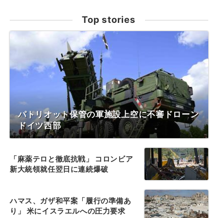
Top stories
パトリオット保管の軍施設上空に不審ドローン
ドイツ西部
「麻薬テロと徹底抗戦」 コロンビア
新大統領就任翌日に連続爆破
ハマス、ガザ和平案「履行の準備あ
り」 米にイスラエルへの圧力要求