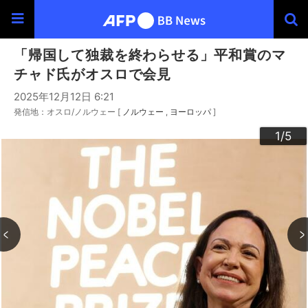
「帰国して独裁を終わらせる」平和賞のマ
チャド氏がオスロで会見
2025年12月12日 6:21
発信地：オスロ/ノルウェー [
ノルウェー
ヨーロッパ
]
3
4
2
5
1
/5
/5
/5
/5
/5