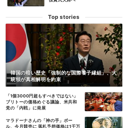
Top stories
韓国の暗い歴史「強制的な国際養子縁組」、大
統領が真相解明を約束
「1個3000円超もすべきではない」
ブリトーの価格めぐる議論、米共和
党の「内戦」に発展
マラドーナさんの「神の手」ボー
ル、今月競売に 落札予想価格は1千万