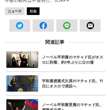
今後の動向は不透明だ。(c)AFP
ニュース
社会
関連記事
ノーベル平和賞のマチャド氏がオス
ロに到着、約1年ぶりに公の場
平和賞授賞式欠席のマチャド氏、11
日にオスロで演説へ
ノーベル平和賞受賞のマチャド氏、
授賞式欠席へ