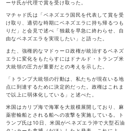
ーサ氏が代理で賞を受け取った。
マチャド氏は「ベネズエラ国民を代表して賞を受
け取り、適切な時期にベネズエラに持ち帰るつも
りだ」と会見で述べ「独裁を早急に終わらせ、自
由なベネズエラを実現したい」と語った。
また、強権的なマドゥーロ政権が統治するベネズ
エラに変化をもたらすにはドナルド・トランプ米
大統領の圧力が重要だとの考えを示した。
「トランプ大統領の行動は、私たちが現在いる地
点に到達するために決定的だった。政権はこれま
で以上に弱体化している」と述べた。
米国はカリブ海で海軍を大規模展開しており、麻
薬密輸船とされる船への攻撃を実施している。ト
ランプ氏は10日、米国がベネズエラ沖で大型石油
タンカーを拿捕（だほ）したと発表。これによ