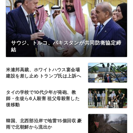
サウジ、トルコ、パキスタンが共同防衛協定締
結
米連邦高裁、ホワイトハウス宴会場
建設を差し止め トランプ氏は上訴へ
タイの学校で10代少年が発砲、教
師・生徒ら6人殺害 祖父母殺害した
後移動
韓国、北西部沿岸で地雷15個回収 豪
雨で北朝鮮から流出か