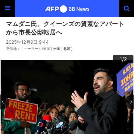
マムダニ氏、クイーンズの質素なアパート
から市長公邸転居へ
2025年12月9日 9:44
発信地：ニューヨーク/米国 [
米国
北米
]
2
1
/2
/2