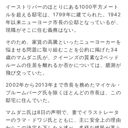
イーストリバーのほとりにある1000平方メート
ルを超える邸宅は、1799年に建てられた。1942
年以来ニューヨーク市長の公邸となっているが、
現職がそこに住む義務はない。
そのため、家賃の高騰といったニューヨーカーを
悩ませる問題に取り組むことを公約に掲げた34
歳のマムダニ氏が、クイーンズの質素な2ベッド
ルームの住居を離れるか否かについては、臆測が
飛び交っていた。
2002年から2013年まで市長を務めたマイケル・
ブルームバーグ氏を除くほとんどの市長は、この
邸宅に住んでいた。
マムダニ氏は8日の声明で、妻でイラストレータ
ーのラマ・ドワジ氏とともに、主に安全上の理由
からこの決定を下したと述べ、多様な移民が暮ら