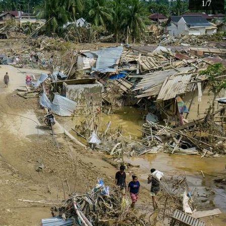
1
2
3
4
5
6
7
/7
/7
/7
/7
/7
/7
/7