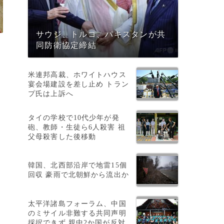
サウジ、トルコ、パキスタンが共
同防衛協定締結
米連邦高裁、ホワイトハウス
宴会場建設を差し止め トラン
プ氏は上訴へ
タイの学校で10代少年が発
砲、教師・生徒ら6人殺害 祖
父母殺害した後移動
韓国、北西部沿岸で地雷15個
1
回収 豪雨で北朝鮮から流出か
太平洋諸島フォーラム、中国
のミサイル非難する共同声明
採択できず 親中2か国が反対