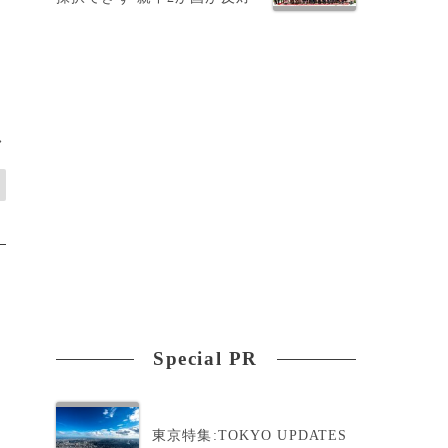
し
>
Special PR
東京特集:TOKYO UPDATES