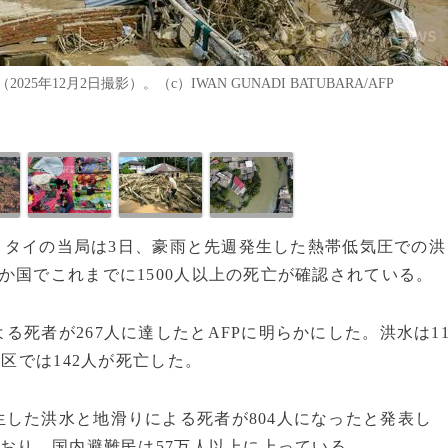
12月2日撮影）。（c）IWAN GUNADI BATUBARA/AFP
カ、タイの当局は3日、豪雨と先週発生した熱帯低気圧での洪
か国でこれまでに1500人以上の死亡が確認されている。
死者が267人に達したとAFPに明らかにした。洪水は1
地区では142人が死亡した。
した洪水と地滑りによる死者が804人になったと発表し
ており、国内避難民は57万人以上に上っている。