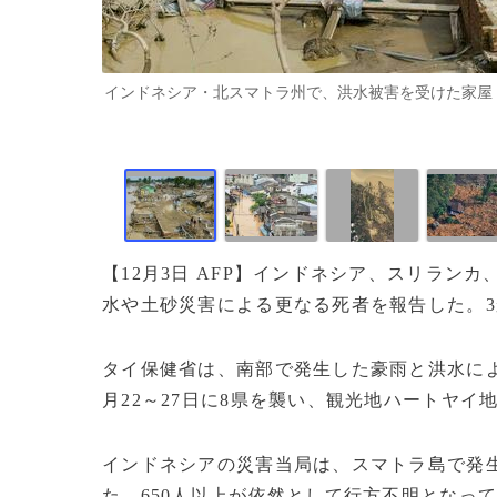
インドネシア・北スマトラ州で、洪水被害を受けた家屋（2025年
【12月3日 AFP】インドネシア、スリラン
水や土砂災害による更なる死者を報告した。3
タイ保健省は、南部で発生した豪雨と洪水による
月22～27日に8県を襲い、観光地ハートヤイ
インドネシアの災害当局は、スマトラ島で発生
た。650人以上が依然として行方不明となっ