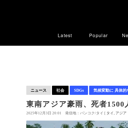
Latest
Popular
N
ニュース
社会
SDGs
気候変動に 具体的
東南アジア豪雨、死者1500
2025年12月3日 20:01
発信地：バンコク/タイ [
タイ
アジア