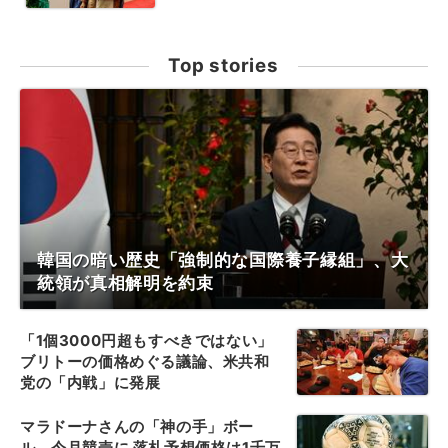
Top stories
韓国の暗い歴史「強制的な国際養子縁組」、大
統領が真相解明を約束
「1個3000円超もすべきではない」
ブリトーの価格めぐる議論、米共和
党の「内戦」に発展
マラドーナさんの「神の手」ボー
ル、今月競売に 落札予想価格は1千万