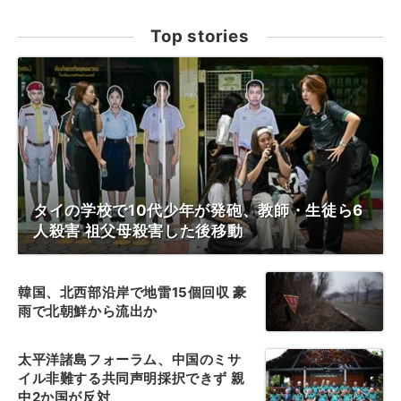
Top stories
タイの学校で10代少年が発砲、教師・生徒ら6
人殺害 祖父母殺害した後移動
韓国、北西部沿岸で地雷15個回収 豪
雨で北朝鮮から流出か
太平洋諸島フォーラム、中国のミサ
イル非難する共同声明採択できず 親
中2か国が反対