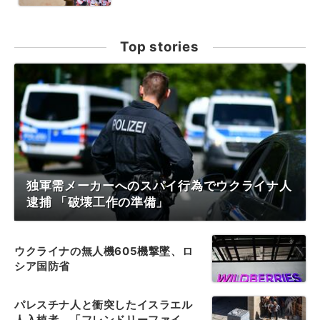
Top stories
独軍需メーカーへのスパイ行為でウクライナ人
逮捕 「破壊工作の準備」
ウクライナの無人機605機撃墜、ロ
シア国防省
パレスチナ人と衝突したイスラエル
人入植者、「フレンドリーファイ