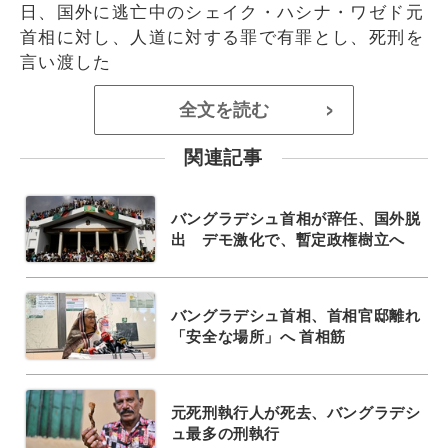
日、国外に逃亡中のシェイク・ハシナ・ワゼド元
首相に対し、人道に対する罪で有罪とし、死刑を
言い渡した
全文を読む
>
関連記事
バングラデシュ首相が辞任、国外脱
出 デモ激化で、暫定政権樹立へ
バングラデシュ首相、首相官邸離れ
「安全な場所」へ 首相筋
元死刑執行人が死去、バングラデシ
ュ最多の刑執行