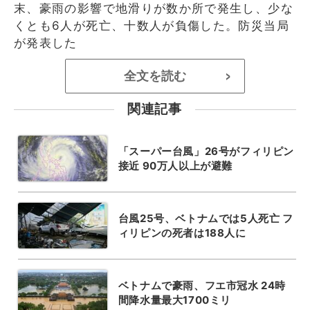
末、豪雨の影響で地滑りが数か所で発生し、少な
くとも6人が死亡、十数人が負傷した。防災当局
が発表した
全文を読む
>
関連記事
「スーパー台風」26号がフィリピン
接近 90万人以上が避難
台風25号、ベトナムでは5人死亡 フ
ィリピンの死者は188人に
ベトナムで豪雨、フエ市冠水 24時
間降水量最大1700ミリ