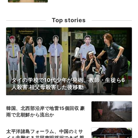
Top stories
タイの学校で10代少年が発砲、教師・生徒ら6
人殺害 祖父母殺害した後移動
韓国、北西部沿岸で地雷15個回収 豪
雨で北朝鮮から流出か
太平洋諸島フォーラム、中国のミサ
イル非難する共同声明採択できず 親