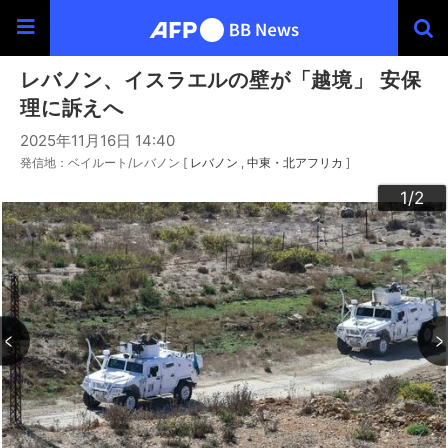
レバノン、イスラエルの壁が「越境」 安保
理に訴えへ
2025年11月16日 14:40
発信地：ベイルート/レバノン [
レバノン
中東・北アフリカ
]
2
1
/2
/2