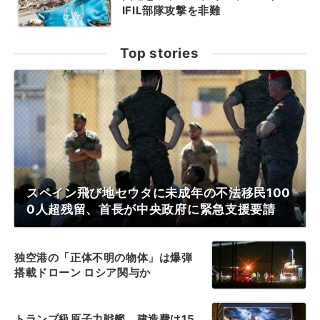
IFIL部隊攻撃を非難
Top stories
スペイン飛び地セウタに未成年の不法移民100
0人超残留、首長が中央政府に緊急支援要請
独空港の「正体不明の物体」は爆弾
搭載ドローン ロシア関与か
トランプ級原子力戦艦、建造費は15