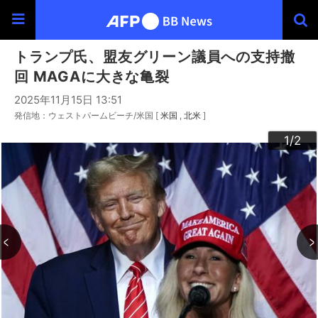
トランプ氏、盟友グリーン議員への支持撤
回 MAGAに大きな亀裂
2025年11月15日 13:51
発信地：ウェストパームビーチ/米国 [
米国
北米
]
2
1
/2
/2