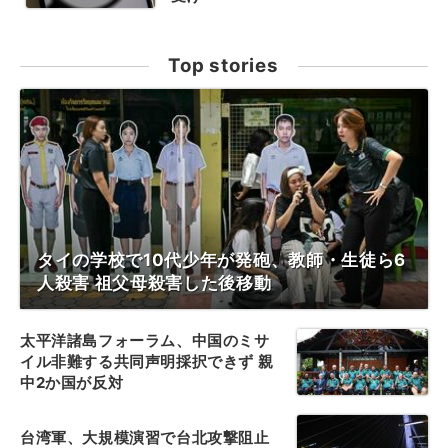
Top stories
タイの学校で10代少年が発砲、教師・生徒ら6
人殺害 祖父母殺害した後移動
太平洋諸島フォーラム、中国のミサ
イル非難する共同声明採択できず 親
中2か国が反対
台湾軍、大規模演習で台北攻撃阻止