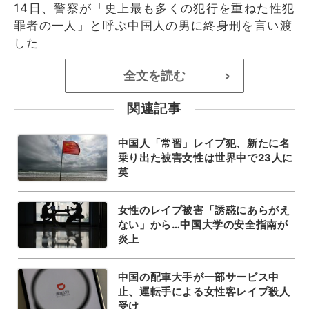
14日、警察が「史上最も多くの犯行を重ねた性犯
罪者の一人」と呼ぶ中国人の男に終身刑を言い渡
した
全文を読む
>
関連記事
中国人「常習」レイプ犯、新たに名
乗り出た被害女性は世界中で23人に
英
女性のレイプ被害「誘惑にあらがえ
ない」から…中国大学の安全指南が
炎上
中国の配車大手が一部サービス中
止、運転手による女性客レイプ殺人
受け