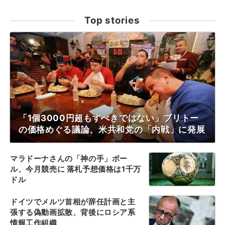
Top stories
「1個3000円超もすべきではない」ブリトー
の価格めぐる議論、米共和党の「内戦」に発展
マラドーナさんの「神の手」ボー
ル、今月競売に 落札予想価格は1千万
ドル
ドイツでメルツ首相が辞任計画と主
張する偽動画拡散、背後にロシア系
情報工作組織