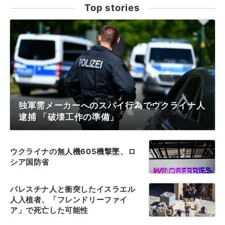
Top stories
独軍需メーカーへのスパイ行為でウクライナ人
逮捕 「破壊工作の準備」
ウクライナの無人機605機撃墜、ロ
シア国防省
パレスチナ人と衝突したイスラエル
人入植者、「フレンドリーファイ
ア」で死亡した可能性