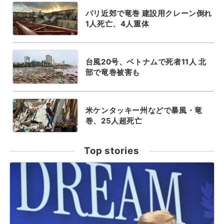
パリ近郊で竜巻 建設用クレーン倒れ
1人死亡、4人重体
台風20号、ベトナムで死者11人 北
部で竜巻被害も
米ケンタッキー州などで暴風・竜
巻、25人超死亡
Top stories