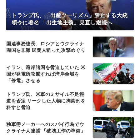
トランプ氏、「出産ツーリズム」禁止する大統
領令に署名 「出生地主義」見直し継続へ
国連事務総長、ロシアとウクライナ
両国を非難 民間人狙った攻撃めぐり
イラン、湾岸諸国を脅迫していた 米
国が発電所攻撃すれば湾岸全域を
「停電」させる
トランプ氏、米軍のミサイル不足報
道を否定 リークした人物に拘禁刑を
科すと脅迫
独軍需メーカーへのスパイ行為でウ
クライナ人逮捕 「破壊工作の準備」