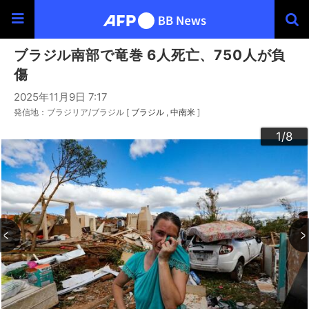
ブラジル南部で竜巻 6人死亡、750人が負
傷
2025年11月9日 7:17
発信地：ブラジリア/ブラジル [
ブラジル
中南米
]
3
4
6
2
5
7
8
1
/8
/8
/8
/8
/8
/8
/8
/8