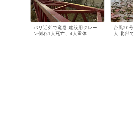
パリ近郊で竜巻 建設用クレー
台風20
ン倒れ1人死亡、4人重体
人 北部