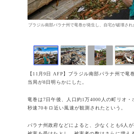
ブラジル南部パラナ州で竜巻が発生し、自宅が破壊された女性（2025
【11月9日 AFP】ブラジル南部パラナ州で
当局が8日明らかにした。
竜巻は7日午後、人口約1万4000人の町リ
秒速70キロ近い風速が観測されたという。
パラナ州政府などによると、少なくとも6人が
被害を受けたとし、被害者の数はさらに増え