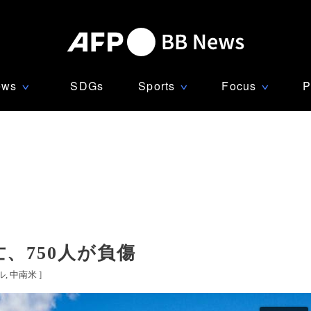
ews
SDGs
Sports
Focus
P
∨
∨
∨
、750人が負傷
ル
中南米
]