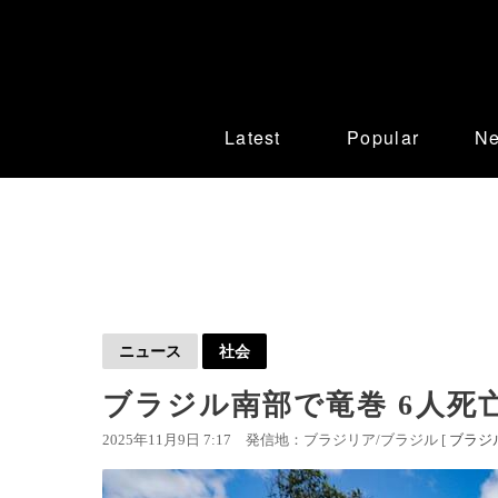
Latest
Popular
N
ニュース
社会
ブラジル南部で竜巻 6人死亡
2025年11月9日 7:17
発信地：ブラジリア/ブラジル [
ブラジ