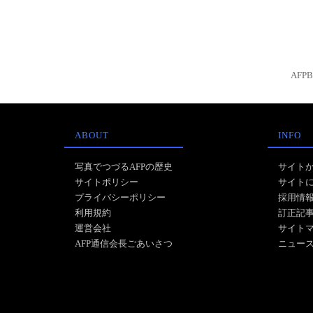
AFP
ABOUT
INFO
写真でつづるAFPの歴史
サイト
サイトポリシー
サイト
プライバシーポリシー
採用情
利用規約
訂正記
運営会社
サイト
AFP通信会長ごあいさつ
ニュー