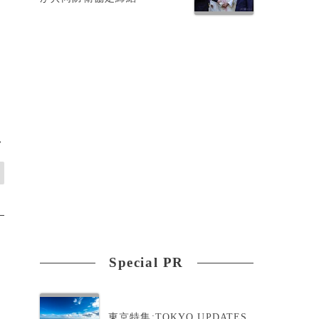
す
>
Special PR
東京特集:TOKYO UPDATES