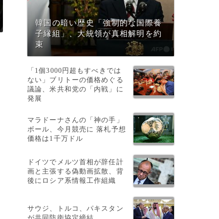
韓国の暗い歴史「強制的な国際養
子縁組」、大統領が真相解明を約
束
「1個3000円超もすべきでは
ない」ブリトーの価格めぐる
議論、米共和党の「内戦」に
発展
マラドーナさんの「神の手」
ボール、今月競売に 落札予想
価格は1千万ドル
ドイツでメルツ首相が辞任計
画と主張する偽動画拡散、背
後にロシア系情報工作組織
サウジ、トルコ、パキスタン
が共同防衛協定締結