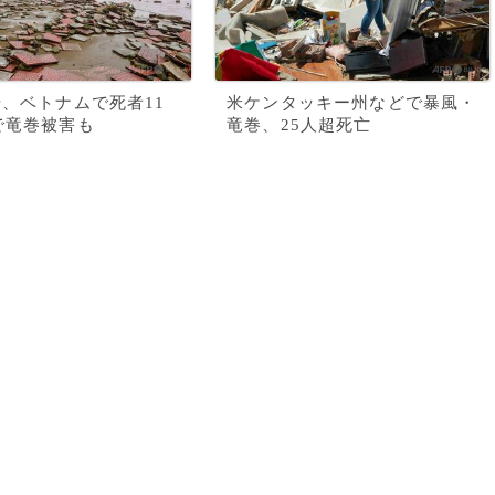
号、ベトナムで死者11
米ケンタッキー州などで暴風・
で竜巻被害も
竜巻、25人超死亡