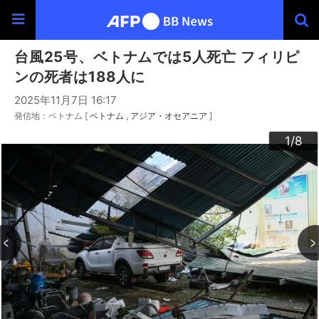
台風25号、ベトナムでは5人死亡 フィリピ
ンの死者は188人に
2025年11月7日 16:17
発信地：ベトナム [
ベトナム
アジア・オセアニア
]
3
4
6
2
5
7
8
1
/8
/8
/8
/8
/8
/8
/8
/8