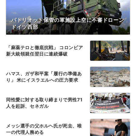
パトリオット保管の軍施設上空に不審ドローン
ドイツ西部
「麻薬テロと徹底抗戦」 コロンビア
新大統領就任翌日に連続爆破
ハマス、ガザ和平案「履行の準備あ
り」 米にイスラエルへの圧力要求
同性愛に対する取り締まりで男性71
人を起訴、セネガル
メッシ選手の父ホルヘ氏が死去、唯
一の代理人務める