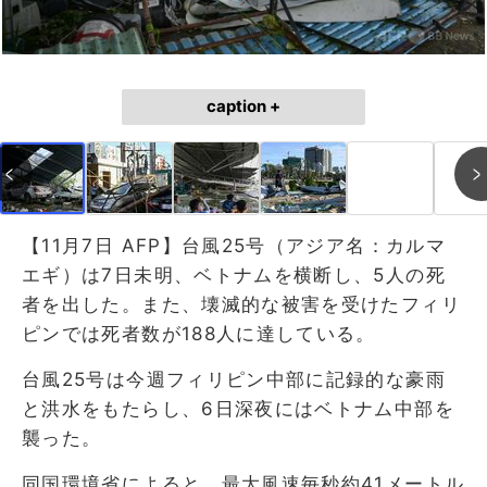
caption +
【11月7日 AFP】台風25号（アジア名：カルマ
エギ）は7日未明、ベトナムを横断し、5人の死
者を出した。また、壊滅的な被害を受けたフィリ
ピンでは死者数が188人に達している。
台風25号は今週フィリピン中部に記録的な豪雨
と洪水をもたらし、6日深夜にはベトナム中部を
襲った。
同国環境省によると、最大風速毎秒約41メートル