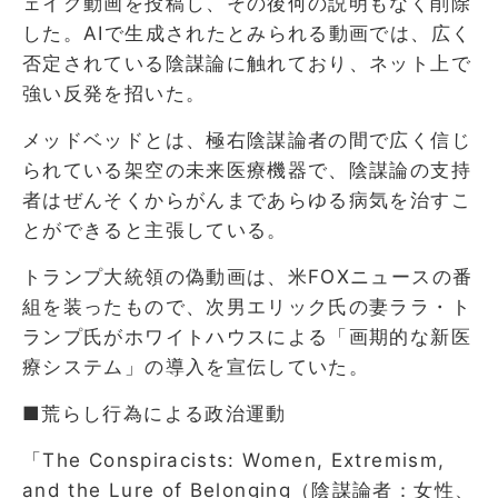
ェイク動画を投稿し、その後何の説明もなく削除
した。AIで生成されたとみられる動画では、広く
否定されている陰謀論に触れており、ネット上で
強い反発を招いた。
メッドベッドとは、極右陰謀論者の間で広く信じ
られている架空の未来医療機器で、陰謀論の支持
者はぜんそくからがんまであらゆる病気を治すこ
とができると主張している。
トランプ大統領の偽動画は、米FOXニュースの番
組を装ったもので、次男エリック氏の妻ララ・ト
ランプ氏がホワイトハウスによる「画期的な新医
療システム」の導入を宣伝していた。
■荒らし行為による政治運動
「The Conspiracists: Women, Extremism,
and the Lure of Belonging（陰謀論者：女性、