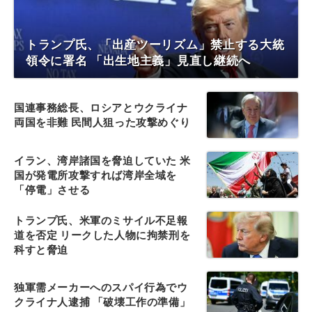
トランプ氏、「出産ツーリズム」禁止する大統
領令に署名 「出生地主義」見直し継続へ
国連事務総長、ロシアとウクライナ
両国を非難 民間人狙った攻撃めぐり
イラン、湾岸諸国を脅迫していた 米
国が発電所攻撃すれば湾岸全域を
「停電」させる
トランプ氏、米軍のミサイル不足報
道を否定 リークした人物に拘禁刑を
科すと脅迫
独軍需メーカーへのスパイ行為でウ
クライナ人逮捕 「破壊工作の準備」