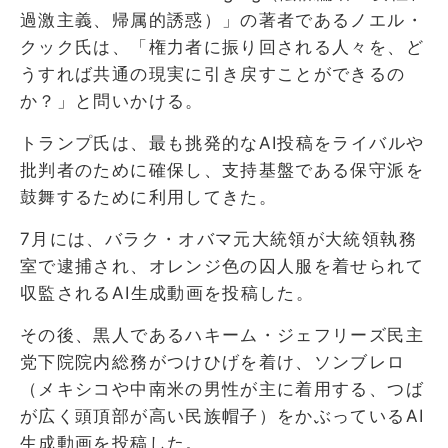
過激主義、帰属的誘惑）」の著者であるノエル・
クック氏は、「権力者に振り回される人々を、ど
うすれば共通の現実に引き戻すことができるの
か？」と問いかける。
トランプ氏は、最も挑発的なAI投稿をライバルや
批判者のために確保し、支持基盤である保守派を
鼓舞するために利用してきた。
7月には、バラク・オバマ元大統領が大統領執務
室で逮捕され、オレンジ色の囚人服を着せられて
収監されるAI生成動画を投稿した。
その後、黒人であるハキーム・ジェフリーズ民主
党下院院内総務がつけひげを着け、ソンブレロ
（メキシコや中南米の男性が主に着用する、つば
が広く頭頂部が高い民族帽子）をかぶっているAI
生成動画を投稿した。