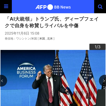
「AI大統領」トランプ氏、ディープフェイ
クで自身を称賛しライバルを中傷
2025年11月6日 15:08
発信地：ワシントン/米国 [
米国
北米
]
3
2
1
/3
/3
/3