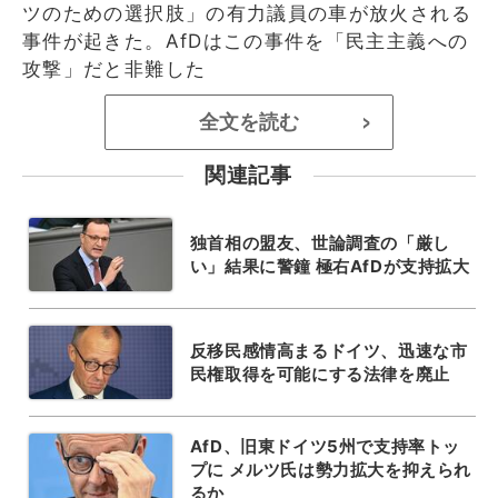
ツのための選択肢」の有力議員の車が放火される
事件が起きた。AfDはこの事件を「民主主義への
攻撃」だと非難した
全文を読む
>
関連記事
独首相の盟友、世論調査の「厳し
い」結果に警鐘 極右AfDが支持拡大
反移民感情高まるドイツ、迅速な市
民権取得を可能にする法律を廃止
AfD、旧東ドイツ5州で支持率トッ
プに メルツ氏は勢力拡大を抑えられ
るか