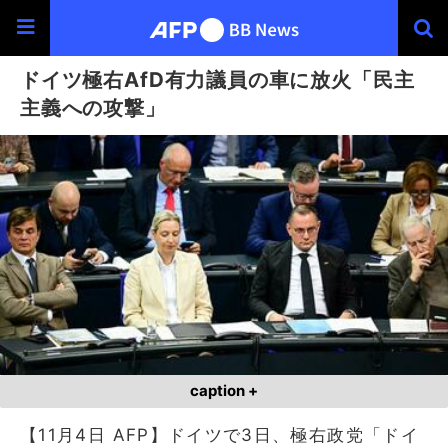
ドイツ極右AfD有力議員の車に放火「民主
主義への攻撃」
caption +
【11月4日 AFP】ドイツで3日、極右政党「ドイ