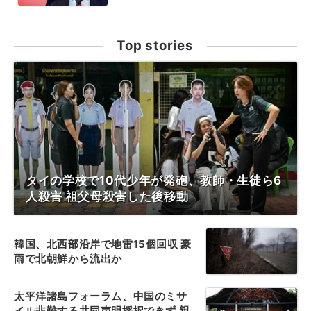
Top stories
タイの学校で10代少年が発砲、教師・生徒ら6
人殺害 祖父母殺害した後移動
韓国、北西部沿岸で地雷15個回収 豪
雨で北朝鮮から流出か
太平洋諸島フォーラム、中国のミサ
イル非難する共同声明採択できず 親