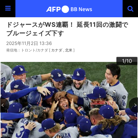
ドジャースがWS連覇！ 延長11回の激闘で
ブルージェイズ下す
2025年11月2日 13:36
発信地：トロント/カナダ [
カナダ
北米
]
10
3
4
6
9
2
5
7
8
1
/10
/10
/10
/10
/10
/10
/10
/10
/10
/10