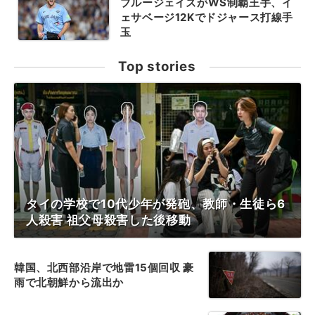
ブルージェイズがWS制覇王手、イ
ェサベージ12Kでドジャース打線手
玉
Top stories
タイの学校で10代少年が発砲、教師・生徒ら6
人殺害 祖父母殺害した後移動
韓国、北西部沿岸で地雷15個回収 豪
雨で北朝鮮から流出か