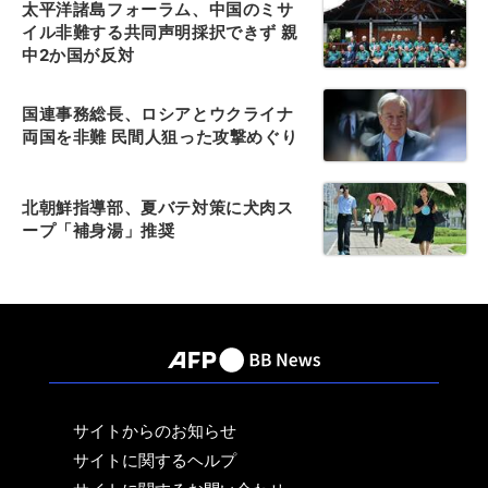
太平洋諸島フォーラム、中国のミサ
イル非難する共同声明採択できず 親
中2か国が反対
国連事務総長、ロシアとウクライナ
両国を非難 民間人狙った攻撃めぐり
北朝鮮指導部、夏バテ対策に犬肉ス
ープ「補身湯」推奨
サイトからのお知らせ
サイトに関するヘルプ