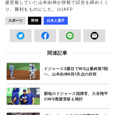
援登板していた山本由伸が併殺で試合を締めくく
り、勝利をものにした。(c)AFP
スポーツ
野球
日本人選手
関連記事
ドジャース3勝目でWSは最終第7戦
へ、山本由伸6回1失点の好投
窮地のドジャース指揮官、大谷翔平
のWS救援登板も検討