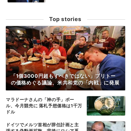
Top stories
「1個3000円超もすべきではない」ブリトー
の価格めぐる議論、米共和党の「内戦」に発展
マラドーナさんの「神の手」ボー
ル、今月競売に 落札予想価格は1千万
ドル
ドイツでメルツ首相が辞任計画と主
張する偽動画拡散、背後にロシア系