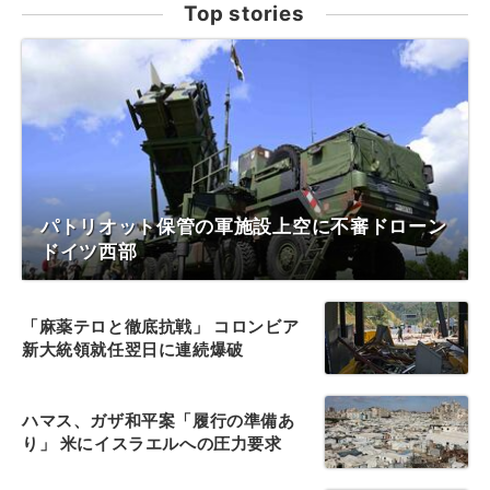
Top stories
パトリオット保管の軍施設上空に不審ドローン
ドイツ西部
「麻薬テロと徹底抗戦」 コロンビア
新大統領就任翌日に連続爆破
ハマス、ガザ和平案「履行の準備あ
り」 米にイスラエルへの圧力要求