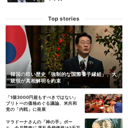
Top stories
韓国の暗い歴史「強制的な国際養子縁組」、大
統領が真相解明を約束
「1個3000円超もすべきではない」
ブリトーの価格めぐる議論、米共和
党の「内戦」に発展
マラドーナさんの「神の手」ボー
ル、今月競売に 落札予想価格は1千万