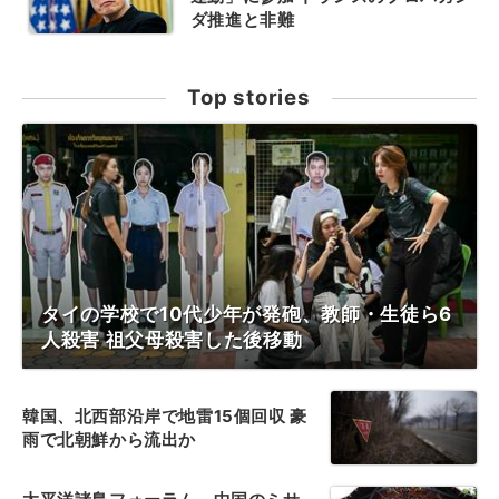
ダ推進と非難
Top stories
タイの学校で10代少年が発砲、教師・生徒ら6
人殺害 祖父母殺害した後移動
韓国、北西部沿岸で地雷15個回収 豪
雨で北朝鮮から流出か