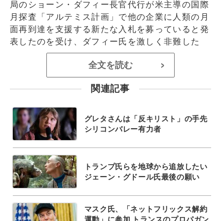
局のショーン・ダフィー長官代行が米主導の国際
月探査「アルテミス計画」で他の企業に人類の月
面再到達を支援する新たな入札を募っていると発
表したのを受け、ダフィー氏を激しく非難した
全文を読む
>
関連記事
グレタさんは「反キリスト」の手先
シリコンバレー有力者
トランプ氏らを地球から追放したい
ジェーン・グドール氏最後の願い
マスク氏、「ネットフリックス解約
運動」に参加 トランスのプロパガン