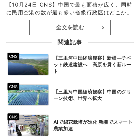
【10月24日 CNS】中国で最も面積が広く、同時
に民用空港の数が最も多い省級行政区はどこか。
全文を読む
>
関連記事
【三里河中国経済観察】新疆―チベ
ット鉄道建設へ 高原を貫く新ルー
ト
【三里河中国経済観察】中国のグリ
ーン技術、世界へ拡大
AIで綿花栽培が進化 新疆でスマート
農業加速