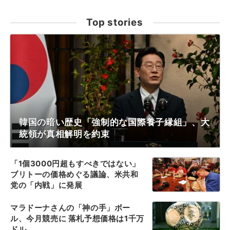
Top stories
韓国の暗い歴史「強制的な国際養子縁組」、大
統領が真相解明を約束
「1個3000円超もすべきではない」
ブリトーの価格めぐる議論、米共和
党の「内戦」に発展
マラドーナさんの「神の手」ボー
ル、今月競売に 落札予想価格は1千万
ドル