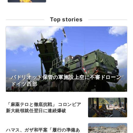
Top stories
パトリオット保管の軍施設上空に不審ドローン
ドイツ西部
「麻薬テロと徹底抗戦」 コロンビア
新大統領就任翌日に連続爆破
ハマス、ガザ和平案「履行の準備あ