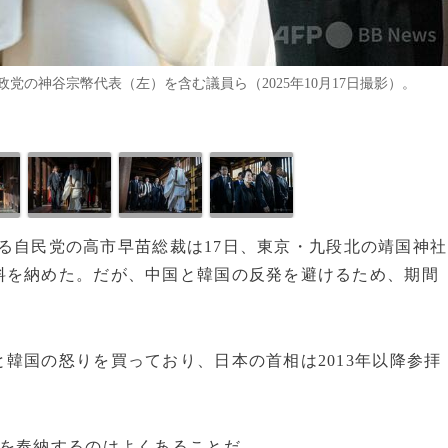
の神谷宗幣代表（左）を含む議員ら（2025年10月17日撮影）。
である自民党の高市早苗総裁は17日、東京・九段北の靖国神社
料を納めた。だが、中国と韓国の反発を避けるため、期間
韓国の怒りを買っており、日本の首相は2013年以降参拝
物を奉納するのはよくあることだ。