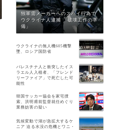
独軍需メーカーへのスパイ行為で
ウクライナ人逮捕 「破壊工作の準
備」
ウクライナの無人機605機撃
墜、ロシア国防省
パレスチナ人と衝突したイス
ラエル人入植者、「フレンド
リーファイア」で死亡した可
能性
韓国サッカー協会を家宅捜
索、洪明甫前監督就任めぐり
業務妨害の疑い
気候変動で湖が急拡大するケ
ニア 迫る水没の危機とワニ・