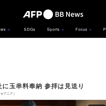
ews
SDGs
Sports
Focus
P
∨
∨
∨
社に玉串料奉納 参拝は見送り
オセアニア
]