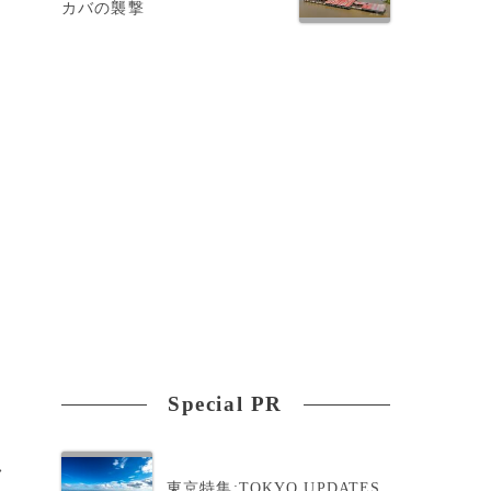
カバの襲撃
を
Special PR
>
東京特集:TOKYO UPDATES