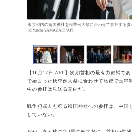
東京都内の靖国神社を秋季例大祭に合わせて参拝する参政党
(c)Yuichi YAMAZAKI/AFP
【10月17日 AFP】次期首相の最有力候補
で始まった秋季例大祭に合わせて私費で玉串
中の参拝は見送る意向だ。
戦争犯罪人も祭る靖国神社への参拝は、中国と
していない。
だが、春と秋の年2回の例大祭に、首相が供