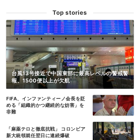
Top stories
台風13号接近で中国東部に最高レベルの警戒警
報、1500便以上が欠航
FIFA、インファンティーノ会長を貶
める「組織的かつ継続的な妨害」を
非難
「麻薬テロと徹底抗戦」 コロンビア
新大統領就任翌日に連続爆破