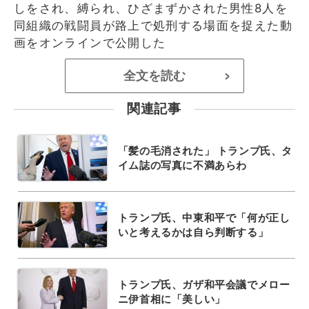
しをされ、縛られ、ひざまずかされた男性8人を
同組織の戦闘員が路上で処刑する場面を捉えた動
画をオンラインで公開した
全文を読む
>
関連記事
「髪の毛消された」 トランプ氏、タ
イム誌の写真に不満あらわ
トランプ氏、中東和平で「何が正し
いと考えるかは自ら判断する」
トランプ氏、ガザ和平会議でメロー
ニ伊首相に「美しい」