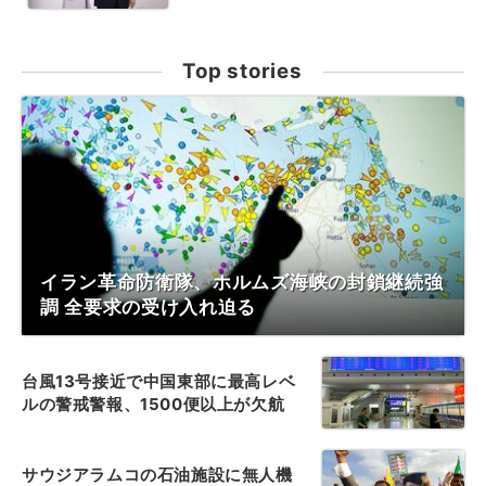
Top stories
イラン革命防衛隊、ホルムズ海峡の封鎖継続強
調 全要求の受け入れ迫る
台風13号接近で中国東部に最高レベ
ルの警戒警報、1500便以上が欠航
サウジアラムコの石油施設に無人機