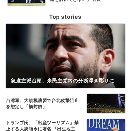
Top stories
急進左派台頭、米民主党内の分断浮き彫りに
台湾軍、大規模演習で台北攻撃阻止
を想定し「橋封鎖」
トランプ氏、「出産ツーリズム」禁
止する大統領令に署名 「出生地主