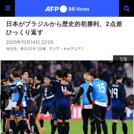
日本がブラジルから歴史的初勝利、2点差
ひっくり返す
2025年10月14日 22:03
発信地：東京/日本 [
日本
アジア・オセアニア
]
3
4
6
9
2
5
7
8
1
/9
/9
/9
/9
/9
/9
/9
/9
/9