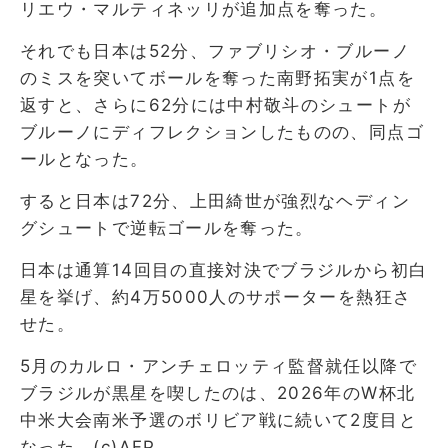
リエウ・マルティネッリが追加点を奪った。
それでも日本は52分、ファブリシオ・ブルーノ
のミスを突いてボールを奪った南野拓実が1点を
返すと、さらに62分には中村敬斗のシュートが
ブルーノにディフレクションしたものの、同点ゴ
ールとなった。
すると日本は72分、上田綺世が強烈なヘディン
グシュートで逆転ゴールを奪った。
日本は通算14回目の直接対決でブラジルから初白
星を挙げ、約4万5000人のサポーターを熱狂さ
せた。
5月のカルロ・アンチェロッティ監督就任以降で
ブラジルが黒星を喫したのは、2026年のW杯北
中米大会南米予選のボリビア戦に続いて2度目と
なった。(c)AFP