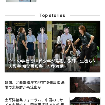
Top stories
タイの学校で10代少年が発砲、教師・生徒ら6
人殺害 祖父母殺害した後移動
韓国、北西部沿岸で地雷15個回収 豪
雨で北朝鮮から流出か
太平洋諸島フォーラム、中国のミサ
イル非難する共同声明採択できず 親