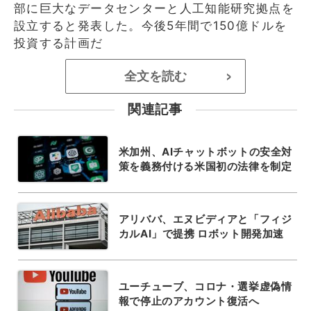
部に巨大なデータセンターと人工知能研究拠点を
設立すると発表した。今後5年間で150億ドルを
投資する計画だ
全文を読む
>
関連記事
米加州、AIチャットボットの安全対
策を義務付ける米国初の法律を制定
アリババ、エヌビディアと「フィジ
カルAI」で提携 ロボット開発加速
ユーチューブ、コロナ・選挙虚偽情
報で停止のアカウント復活へ