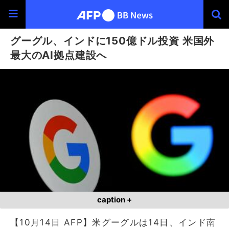
グーグル、インドに150億ドル投資 米国外
最大のAI拠点建設へ
caption +
【10月14日 AFP】米グーグルは14日、インド南