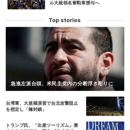
ル大統領名誉勲章授与へ
Top stories
急進左派台頭、米民主党内の分断浮き彫りに
台湾軍、大規模演習で台北攻撃阻止
を想定し「橋封鎖」
トランプ氏、「出産ツーリズム」禁