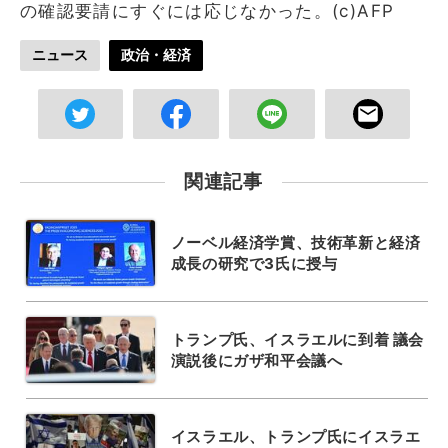
の確認要請にすぐには応じなかった。(c)AFP
ニュース
政治・経済
関連記事
ノーベル経済学賞、技術革新と経済
成長の研究で3氏に授与
トランプ氏、イスラエルに到着 議会
演説後にガザ和平会議へ
イスラエル、トランプ氏にイスラエ