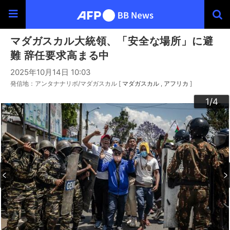
マダガスカル大統領、「安全な場所」に避
難 辞任要求高まる中
2025年10月14日 10:03
発信地：アンタナナリボ/マダガスカル [
マダガスカル
アフリカ
]
3
4
2
1
/4
/4
/4
/4