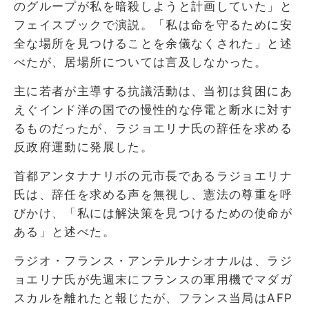
のグループが私を暗殺しようと計画していた」と
フェイスブックで演説。「私は命を守るために安
全な場所を見つけることを余儀なくされた」と述
べたが、居場所については言及しなかった。
主に若者が主導する抗議活動は、当初は貧困にあ
えぐインド洋の国での慢性的な停電と断水に対す
るものだったが、ラジョエリナ氏の辞任を求める
反政府運動に発展した。
首都アンタナナリボの元市長であるラジョエリナ
氏は、辞任を求める声を無視し、憲法の尊重を呼
びかけ、「私には解決策を見つけるための使命が
ある」と述べた。
ラジオ・フランス・アンテルナシオナルは、ラジ
ョエリナ氏が先週末にフランスの軍用機でマダガ
スカルを離れたと報じたが、フランス当局はAFP