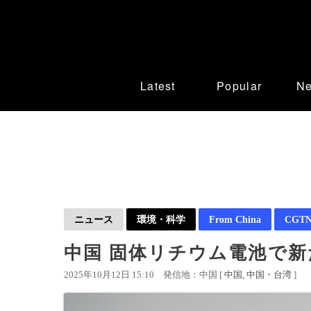
Latest
Popular
N
ニュース
環境・科学
From China
CGTN 
中国 固体リチウム電池で新
2025年10月12日 15:10
発信地：中国 [
中国
中国・台湾
]