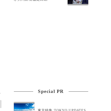
ま
Special PR
>
東京特集:TOKYO UPDATES