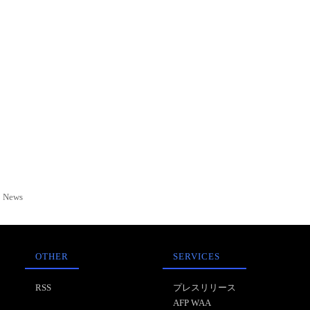
News
OTHER
SERVICES
RSS
プレスリリース
AFP WAA