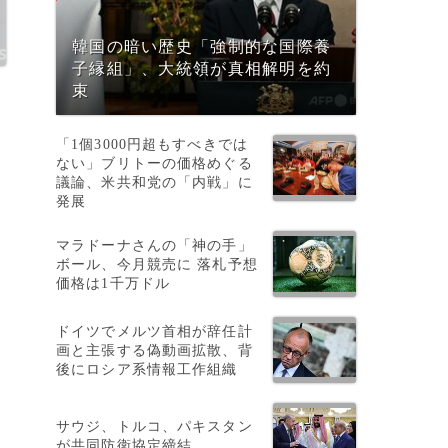
韓国の暗い歴史「強制的な国際養
子縁組」、大統領が真相解明を約
束
「1個3000円超もすべきでは
ない」ブリトーの価格めぐる
議論、米共和党の「内戦」に
発展
マラドーナさんの「神の手」
ボール、今月競売に 落札予想
価格は1千万ドル
ドイツでメルツ首相が辞任計
画と主張する偽動画拡散、背
後にロシア系情報工作組織
サウジ、トルコ、パキスタン
が共同防衛協定締結