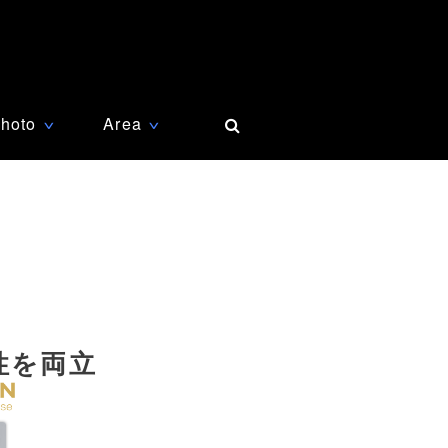
hoto
Area
∨
∨
性を両立