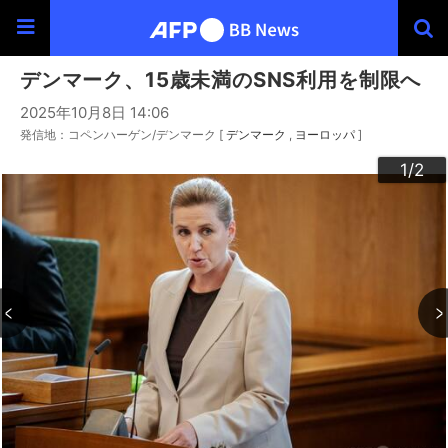
デンマーク、15歳未満のSNS利用を制限へ
2025年10月8日 14:06
発信地：コペンハーゲン/デンマーク [
デンマーク
ヨーロッパ
]
2
1
/2
/2