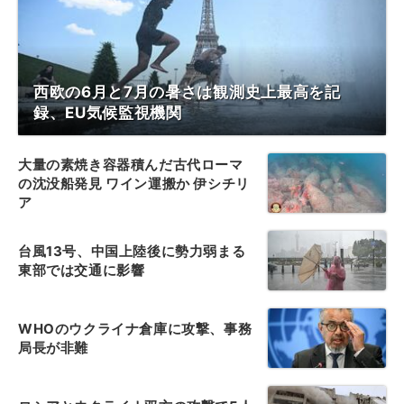
西欧の6月と7月の暑さは観測史上最高を記
録、EU気候監視機関
大量の素焼き容器積んだ古代ローマ
の沈没船発見 ワイン運搬か 伊シチリ
ア
台風13号、中国上陸後に勢力弱まる
東部では交通に影響
WHOのウクライナ倉庫に攻撃、事務
局長が非難