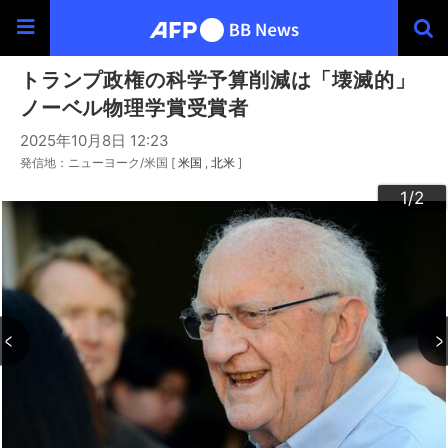
トランプ政権の科学予算削減は「壊滅的」
ノーベル物理学賞受賞者
2025年10月8日 12:23
発信地：ニューヨーク/米国 [
米国
北米
]
2
1
/2
/2