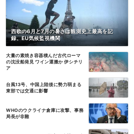
西欧の6月と7月の暑さは観測史上最高を記
録、EU気候監視機関
大量の素焼き容器積んだ古代ローマ
の沈没船発見 ワイン運搬か 伊シチリ
ア
台風13号、中国上陸後に勢力弱まる
東部では交通に影響
WHOのウクライナ倉庫に攻撃、事務
局長が非難