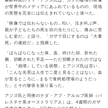
が世界中のメディアにあふれているものの、現地
の実態を完全には伝えきれていないと述べた。
「映像では伝わらないもの…匂い、泣き叫ぶ声、
親が子どもたちの死を目の当たりにし、痛みに苦
しむ姿だ」と語り、「ガザで目にするのは『大量
死』の連続だ」と指摘した。
「ばらばらになった体、血、砕けた頭、折れた
腕、切断された手足――ただ切断されたのではな
く、『崩壊』している状態」とアジズ氏は言い、
「こんな光景は人生で二度と見ることはない。血
が至るところに…まるで食肉処理場のようだっ
た」とその惨状を振り返った。
アジズ氏と同僚のナダ・アブ・アルルブ医師（パ
レスチナ系オーストラリア人）は、4週間のガザ