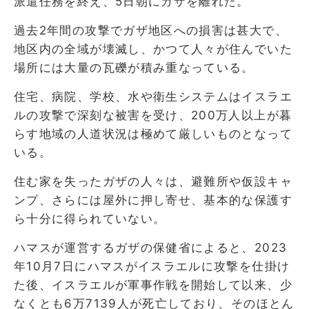
派遣任務を終え、5日朝にガザを離れた。
過去2年間の攻撃でガザ地区への損害は甚大で、
地区内の全域が壊滅し、かつて人々が住んでいた
場所には大量の瓦礫が積み重なっている。
住宅、病院、学校、水や衛生システムはイスラエ
ルの攻撃で深刻な被害を受け、200万人以上が暮
らす地域の人道状況は極めて厳しいものとなって
いる。
住む家を失ったガザの人々は、避難所や仮設キャ
ンプ、さらには屋外に押し寄せ、基本的な保護す
ら十分に得られていない。
ハマスが運営するガザの保健省によると、2023
年10月7日にハマスがイスラエルに攻撃を仕掛け
た後、イスラエルが軍事作戦を開始して以来、少
なくとも6万7139人が死亡しており、そのほとん