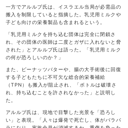
一方でアルルブ氏は、イスラエル当局が必需品の
搬入を制限していると指摘した。乳児用ミルクや
子ども向けの栄養製品も含まれるという。
「乳児用ミルクを持ち込む団体は完全に閉鎖さ
れ、その団体の医師は二度とガザに入れないと脅
された」とアルルブ氏は語った。「乳児用ミルク
の何が恐ろしいのか？」
また、ピーナッツバターや、腸の大手術後に回復
する子どもたちに不可欠な総合的栄養補給
（TPN）も搬入が阻止され、「ボトルは破壊さ
れ、持ち込むことを許されなかった」と説明し
た。
アルルブ氏は、現地で目撃した光景を「恐ろし
い」と表現。「人々は爆発で死亡し、体がバラバ
ラになり、家族全員が消滅するか、重傷を負った