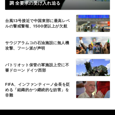
調 全要求の受け入れ迫る
台風13号接近で中国東部に最高レベ
ルの警戒警報、1500便以上が欠航
サウジアラムコの石油施設に無人機
攻撃、フーシ派が声明
パトリオット保管の軍施設上空に不
審ドローン ドイツ西部
FIFA、インファンティーノ会長を貶
める「組織的かつ継続的な妨害」を
非難