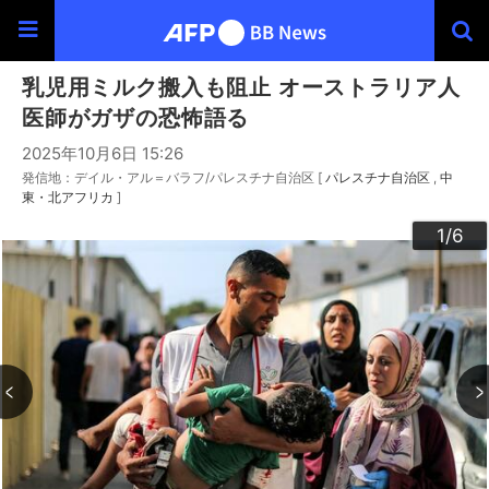
乳児用ミルク搬入も阻止 オーストラリア人
医師がガザの恐怖語る
2025年10月6日 15:26
発信地：デイル・アル＝バラフ/パレスチナ自治区 [
パレスチナ自治区
中
東・北アフリカ
]
3
4
6
2
5
1
/6
/6
/6
/6
/6
/6