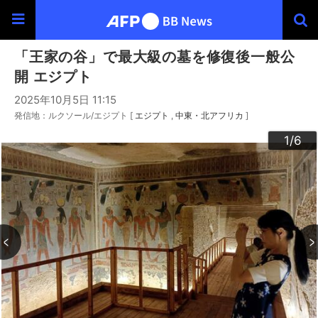
「王家の谷」で最大級の墓を修復後一般公
開 エジプト
2025年10月5日 11:15
発信地：ルクソール/エジプト [
エジプト
中東・北アフリカ
]
3
4
6
2
5
1
/6
/6
/6
/6
/6
/6