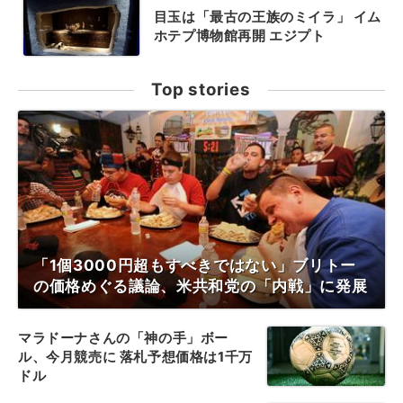
目玉は「最古の王族のミイラ」 イム
ホテプ博物館再開 エジプト
Top stories
「1個3000円超もすべきではない」ブリトー
の価格めぐる議論、米共和党の「内戦」に発展
マラドーナさんの「神の手」ボー
ル、今月競売に 落札予想価格は1千万
ドル