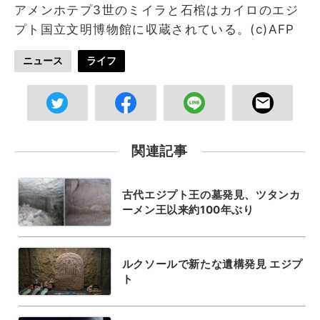
アメンホテプ3世のミイラと石棺はカイロのエジ
プト国立文明博物館に収蔵されている。(c)AFP
ニュース
ライフ
関連記事
古代エジプト王の墓発見、ツタンカ
ーメン王以来約100年ぶり
ルクソールで新たな遺構発見 エジプ
ト