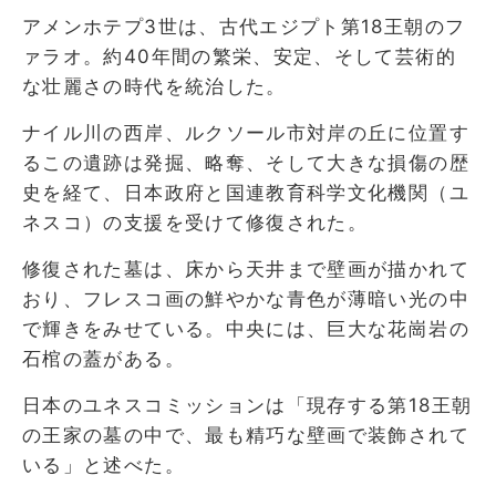
アメンホテプ3世は、古代エジプト第18王朝のフ
ァラオ。約40年間の繁栄、安定、そして芸術的
な壮麗さの時代を統治した。
ナイル川の西岸、ルクソール市対岸の丘に位置す
るこの遺跡は発掘、略奪、そして大きな損傷の歴
史を経て、日本政府と国連教育科学文化機関（ユ
ネスコ）の支援を受けて修復された。
修復された墓は、床から天井まで壁画が描かれて
おり、フレスコ画の鮮やかな青色が薄暗い光の中
で輝きをみせている。中央には、巨大な花崗岩の
石棺の蓋がある。
日本のユネスコミッションは「現存する第18王朝
の王家の墓の中で、最も精巧な壁画で装飾されて
いる」と述べた。