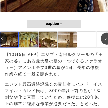
caption +
【10月5日 AFP】エジプト南部ルクソールの「王
家の谷」にある最大級の墓の一つであるファラオ
（王）アメンホテプ3世の墓が4日、長年の修復
作業を経て一般公開された。
エジプト最高遺跡評議会の責任者モハメド・イス
マイル・カレド氏は、3000年以上前の墓が「深
刻な劣化に直面していたため、修復には20年以
上の非常に繊細な作業が必要だった」と述べた。