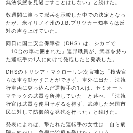
無法状態を見過ごすことはしない」と続けた。
数週間に渡って派兵を示唆した中での決定となっ
たが、米イリノイ州のJ.B.プリツカー知事らは反
対の声を上げていた。
同日に国土安全保障省（DHS）は、シカゴで
「10台の車に囲まれた」連邦職員が、武器を持っ
た運転手の1人に向けて発砲したと発表した。
DHSのトリシア・マクローリン次官補は「捜査官
らは車を動かすことができず、車外に出た。法執
行車両に突っ込んだ運転手の1人は、セミオート
マチックの武器を所持していた」と述べ、「法執
行官は武器を使用せざるを得ず、武装した米国市
民に対して防御的な発砲を行った」と続けた。
発表によれば、撃たれた運転手の女性は「自ら病
院へ向かい、負傷の治療を受けた」という。