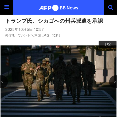
トランプ氏、シカゴへの州兵派遣を承認
2025年10月5日 10:57
発信地：ワシントン/米国 [
米国
北米
]
2
1
/2
/2