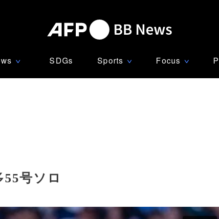
ews
SDGs
Sports
Focus
P
∨
∨
∨
55号ソロ