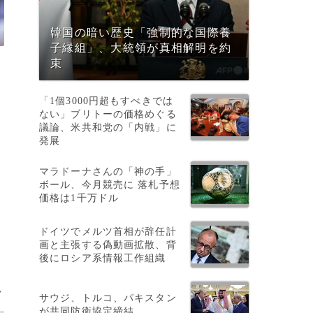
韓国の暗い歴史「強制的な国際養
子縁組」、大統領が真相解明を約
束
「1個3000円超もすべきでは
ない」ブリトーの価格めぐる
議論、米共和党の「内戦」に
発展
マラドーナさんの「神の手」
ボール、今月競売に 落札予想
価格は1千万ドル
ドイツでメルツ首相が辞任計
画と主張する偽動画拡散、背
後にロシア系情報工作組織
>
サウジ、トルコ、パキスタン
が共同防衛協定締結