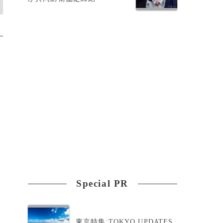
Special PR
東京特集:TOKYO UPDATES