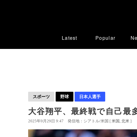
Latest
Popular
N
スポーツ
野球
日本人選手
大谷翔平、最終戦で自己最多
2025年9月29日 9:47
発信地：シアトル/米国 [
米国
北米
]