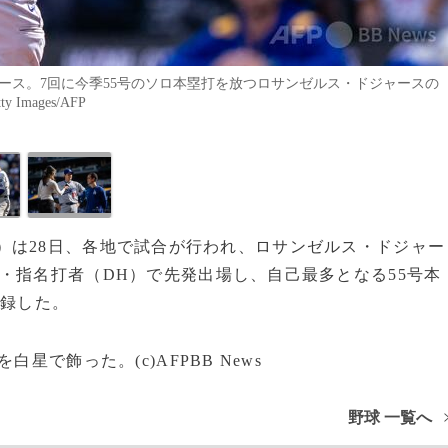
ャース。7回に今季55号のソロ本塁打を放つロサンゼルス・ドジャースの
 Images/AFP
（MLB）は28日、各地で試合が行われ、ロサンゼルス・ドジャー
・指名打者（DH）で先発出場し、自己最多となる55号本
記録した。
星で飾った。(c)AFPBB News
野球 一覧へ