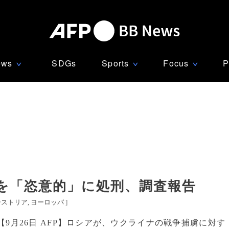
ews
SDGs
Sports
Focus
P
∨
∨
∨
を「恣意的」に処刑、調査報告
ーストリア
ヨーロッパ
]
【9月26日 AFP】ロシアが、ウクライナの戦争捕虜に対す