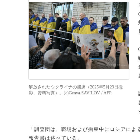
解放されたウクライナの捕虜（2025年5月23日撮
影、資料写真）。(c)Genya SAVILOV / AFP
「調査団は、戦場および拘束中にロシアによ
報告書は述べている。