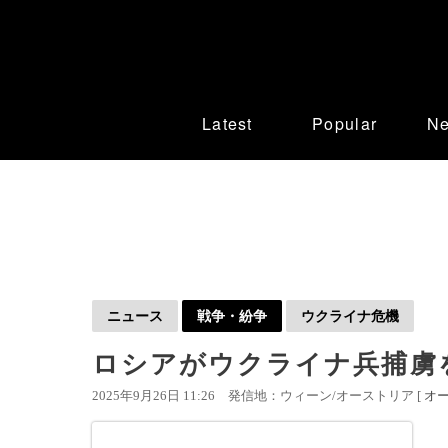
Latest
Popular
N
ニュース
戦争・紛争
ウクライナ危機
ロシアがウクライナ兵捕虜
2025年9月26日 11:26
発信地：ウィーン/オーストリア [
オ