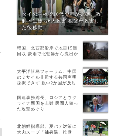
タイの学校で10代少年が発砲、教
師・生徒ら6人殺害 祖父母殺害し
た後移動
韓国、北西部沿岸で地雷15個
促
回収 豪雨で北朝鮮から流出か
太平洋諸島フォーラム、中国
のミサイル非難する共同声明
採択できず 親中2か国が反対
国連事務総長、ロシアとウク
ライナ両国を非難 民間人狙っ
た攻撃めぐり
>
北朝鮮指導部、夏バテ対策に
犬肉スープ「補身湯」推奨