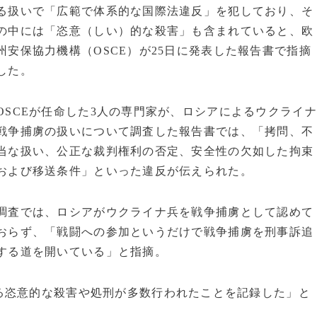
る扱いで「広範で体系的な国際法違反」を犯しており、そ
の中には「恣意（しい）的な殺害」も含まれていると、欧
州安保協力機構（OSCE）が25日に発表した報告書で指摘
した。
OSCEが任命した3人の専門家が、ロシアによるウクライナ
戦争捕虜の扱いについて調査した報告書では、「拷問、不
当な扱い、公正な裁判権利の否定、安全性の欠如した拘束
および移送条件」といった違反が伝えられた。
調査では、ロシアがウクライナ兵を戦争捕虜として認めて
おらず、「戦闘への参加というだけで戦争捕虜を刑事訴追
する道を開いている」と指摘。
る恣意的な殺害や処刑が多数行われたことを記録した」と