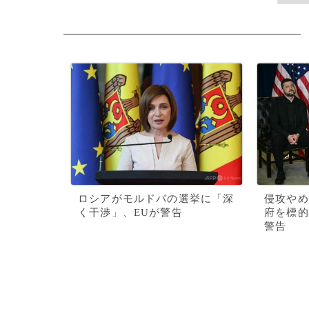
ロシアがモルドバの選挙に「深
侵攻やめ
く干渉」、EUが警告
府を標的
警告