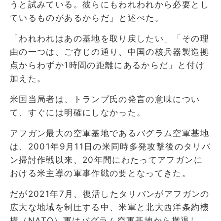
うと試みている。彼らにもわれわれから必要とし
ているものがあるからだ」と述べた。
「われわれはあの基地を取り戻したい」「その理
由の一つは、ご存じの通り、中国の核兵器製造拠
点からわずか1時間の距離にあるからだ」と付け
加えた。
米国当局者は、トランプ氏の発言の意味につい
て、すぐには明確にしなかった。
アフガン最大の空軍基地であるバグラム空軍基地
は、2001年9月11日の米同時多発攻撃後のタリバ
ン掃討作戦以来、20年間にわたってアフガンに
おける米主導の軍事作戦の要となってきた。
だが2021年7月、復活したタリバンがアフガンの
広大な地域を制圧する中、米軍と北大西洋条約機
構（NATO）軍はバグラム空軍基地から撤退し