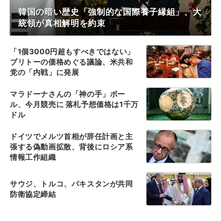
韓国の暗い歴史「強制的な国際養子縁組」、大
統領が真相解明を約束
「1個3000円超もすべきではない」
ブリトーの価格めぐる議論、米共和
党の「内戦」に発展
マラドーナさんの「神の手」ボー
ル、今月競売に 落札予想価格は1千万
ドル
ドイツでメルツ首相が辞任計画と主
張する偽動画拡散、背後にロシア系
情報工作組織
サウジ、トルコ、パキスタンが共同
防衛協定締結