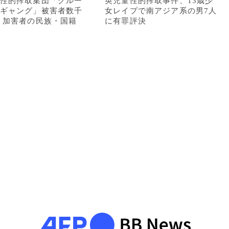
性的搾取集団「グルー
英児童性的搾取事件、13歳少
ギャング」被害者数千
女レイプで南アジア系の男7人
 加害者の民族・国籍
に有罪評決