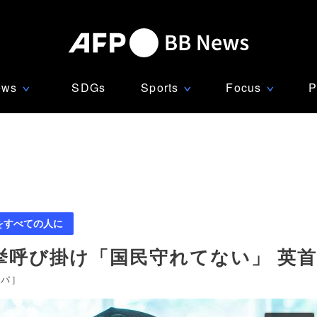
ews
SDGs
Sports
Focus
P
∨
∨
∨
をすべての人に
挙呼び掛け「国民守れてない」 英
ッパ
]