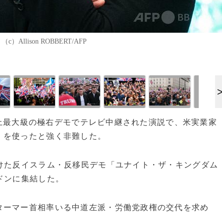
lison ROBBERT/AFP
国史上最大級の極右デモでテレビ中継された演説で、米実業家
」を使ったと強く非難した。
けた反イスラム・反移民デモ「ユナイト・ザ・キングダム
ドンに集結した。
ターマー首相率いる中道左派・労働党政権の交代を求め