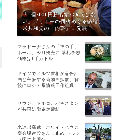
「1個3000円超もすべきではな
い」ブリトーの価格めぐる議論、
米共和党の「内戦」に発展
マラドーナさんの「神の手」
ボール、今月競売に 落札予想
価格は1千万ドル
ドイツでメルツ首相が辞任計
画と主張する偽動画拡散、背
後にロシア系情報工作組織
サウジ、トルコ、パキスタン
が共同防衛協定締結
米連邦高裁、ホワイトハウス
宴会場建設を差し止め トラン
プ氏は上訴へ