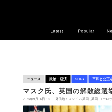
Latest
Popular
N
ニュース
政治・経済
SDGs
平和と公正
マスク氏、英国の解散総選
2025年9月16日 8:01
発信地：ロンドン/英国 [
英国
ヨーロ