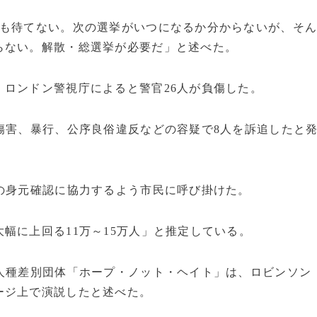
年も待てない。次の選挙がいつになるか分からないが、そ
らない。解散・総選挙が必要だ」と述べた。
ロンドン警視庁によると警官26人が負傷した。
傷害、暴行、公序良俗違反などの容疑で8人を訴追したと
の身元確認に協力するよう市民に呼び掛けた。
幅に上回る11万～15万人」と推定している。
人種差別団体「ホープ・ノット・ヘイト」は、ロビンソン
ージ上で演説したと述べた。