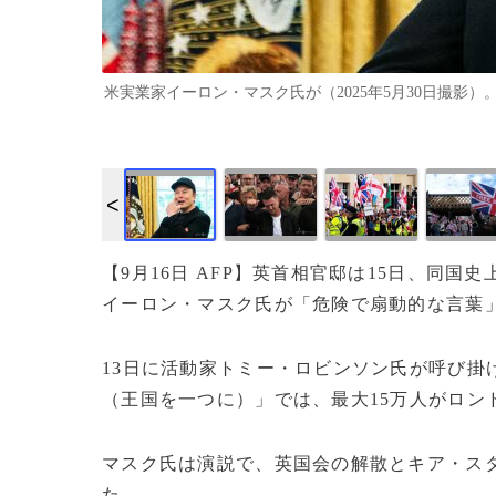
米実業家イーロン・マスク氏が（2025年5月30日撮影）。（c）Al
【9月16日 AFP】英首相官邸は15日、同
イーロン・マスク氏が「危険で扇動的な言葉
13日に活動家トミー・ロビンソン氏が呼び掛
（王国を一つに）」では、最大15万人がロン
マスク氏は演説で、英国会の解散とキア・ス
た。