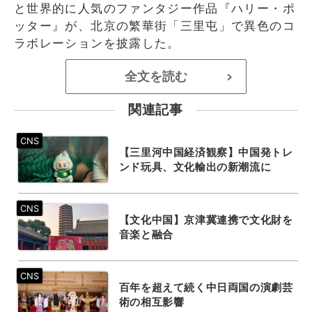
と世界的に人気のファンタジー作品『ハリー・ポ
ッター』が、北京の繁華街「三里屯」で異色のコ
ラボレーションを披露した。
全文を読む
>
関連記事
【三里河中国経済観察】中国発トレ
ンド玩具、文化輸出の新潮流に
【文化中国】京津冀連携で文化財を
音楽と融合
百年を超えて続く中日両国の演劇芸
術の相互影響