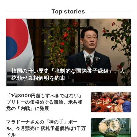
Top stories
韓国の暗い歴史「強制的な国際養子縁組」、大
統領が真相解明を約束
「1個3000円超もすべきではない」
ブリトーの価格めぐる議論、米共和
党の「内戦」に発展
マラドーナさんの「神の手」ボー
ル、今月競売に 落札予想価格は1千万
ドル