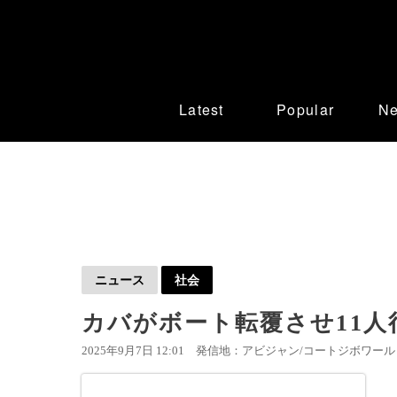
Latest
Popular
N
ニュース
社会
カバがボート転覆させ11
2025年9月7日 12:01
発信地：アビジャン/コートジボワール 