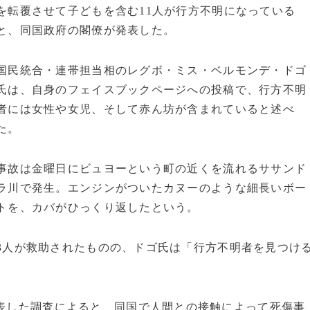
を転覆させて子どもを含む11人が行方不明になっている
と、同国政府の閣僚が発表した。
国民統合・連帯担当相のレグボ・ミス・ベルモンデ・ドゴ
氏は、自身のフェイスブックページへの投稿で、行方不明
者には女性や女児、そして赤ん坊が含まれていると述べ
た。
事故は金曜日にビュヨーという町の近くを流れるササンド
ラ川で発生。エンジンがついたカヌーのような細長いボー
トを、カバがひっくり返したという。
3人が救助されたものの、ドゴ氏は「行方不明者を見つけ
発表した調査によると、同国で人間との接触によって死傷事