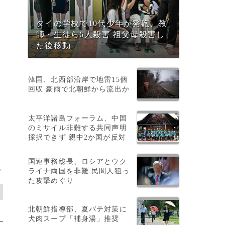
タイの学校で10代少年が発砲、教
師・生徒ら6人殺害 祖父母殺害し
て
た後移動
韓国、北西部沿岸で地雷15個
回収 豪雨で北朝鮮から流出か
太平洋諸島フォーラム、中国
のミサイル非難する共同声明
採択できず 親中2か国が反対
国連事務総長、ロシアとウク
>
ライナ両国を非難 民間人狙っ
た攻撃めぐり
北朝鮮指導部、夏バテ対策に
犬肉スープ「補身湯」推奨