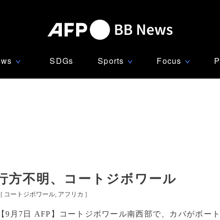
ews
SDGs
Sports
Focus
P
∨
∨
∨
人行方不明、コートジボワール
[
コートジボワール
アフリカ
]
【9月7日 AFP】コートジボワール南西部で、カバがボー