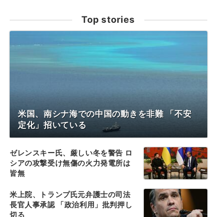
Top stories
米国、南シナ海での中国の動きを非難 「不安
定化」招いている
ゼレンスキー氏、厳しい冬を警告 ロ
シアの攻撃受け無傷の火力発電所は
皆無
米上院、トランプ氏元弁護士の司法
長官人事承認 「政治利用」批判押し
切る